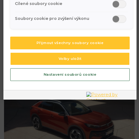
detaily v exteriéru. V nabídce budou různé barevné
Cílené soubory cookie
kombinace, kontrastní střechy a výbavy, které umožní
přizpůsobit vzhled dle vkusu.
Soubory cookie pro zvýšení výkonu
Výkon, motorizace & spotřeba
Přijmout všechny soubory cookie
V nabídce motorů se pohybují hodnoty
85 – 110 kW
(tedy
přibližně 115 až 150 koní).
Volby uložit
Spotřeba v kombinovaném režimu je udávána v rozmezí
5,5
– 6,4 l/100 km
.
Nastavení souborů cookie
Emise CO₂ se pohybují mezi
126 – 145 g/km