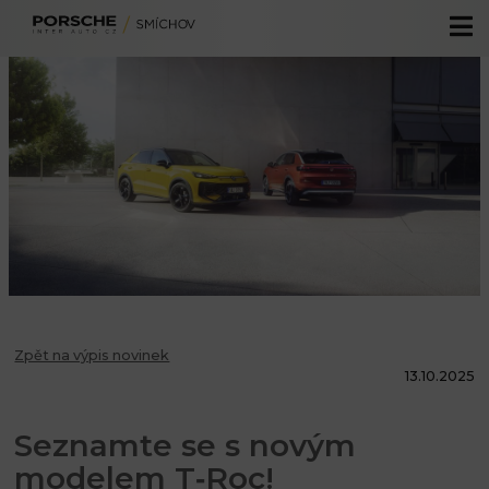
Volkswagen
Audi
Akční vozy
Škoda
Skladové vozy
Servis
Volkswagen užitkové
Předváděcí vozy
Originální příslušenství
CUPRA
Ojeté vozy
Specialista oprav po nehodách
Autorizovaný servis SEAT
Zvýhodněné servisní sazby
Fleetové centrum Škoda
ŠkodaBox
Financování
Zpět na výpis novinek
Operativní leasing Škoda Superb
13.10.2025
Seznamte se s novým
modelem T‑Roc!