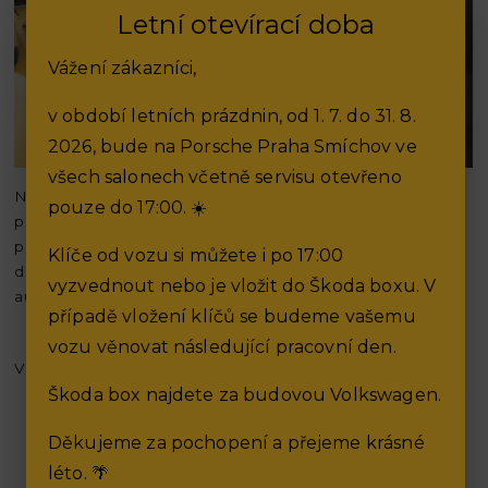
Letní otevírací doba
Vážení zákazníci,
v období letních prázdnin, od 1. 7. do 31. 8.
2026, bude na Porsche Praha Smíchov ve
všech salonech včetně servisu otevřeno
Nový
Volkswagen T-Roc
přináší výrazný upgrade oproti
pouze do 17:00. ☀️
předchozí generaci – moderní design, aktuální technologie,
pohodlí i výkonné motory. Pokud vás tento model zaujal,
Klíče od vozu si můžete i po 17:00
doporučuji využít konfigurátor nebo kontaktovat
vyzvednout nebo je vložit do Škoda boxu. V
autorizovaného prodejce pro nezávaznou nabídku.
případě vložení klíčů se budeme vašemu
vozu věnovat následující pracovní den.
Více informací o novém Volkswagenu T-Roc naleznete
zde.
Škoda box najdete za budovou Volkswagen.
Děkujeme za pochopení a přejeme krásné
Poptávka cenové kalkulace vozu
léto. 🌴