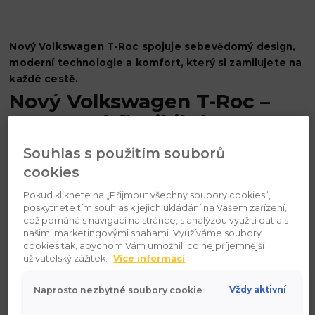
Nový Volkswagen T-Roc spojuje sebevědomý design,
moderní technologie a komfort, který si zamilujete na
každé cestě.
Nový Volkswagen T-Roc –
sportovní, flexibilní,
komfortní
Souhlas s použitím souborů
Volkswagen spustil předprodej nové generace modelu
T-
cookies
Roc
s cenou od
714 900 Kč
(vč. DPH). Cílem je nabídnout
Pokud kliknete na „Přijmout všechny soubory cookies“,
SUV, které spojuje výrazný design, moderní technologie a
poskytnete tím souhlas k jejich ukládání na Vašem zařízení,
pohodlí pro každodenní i delší jízdy.
což pomáhá s navigací na stránce, s analýzou využití dat a s
našimi marketingovými snahami. Využíváme soubory
cookies tak, abychom Vám umožnili co nejpříjemnější
Design & vzhled
uživatelský zážitek.
Více informací
Nový T-Roc působí robustněji i elegantněji — s jasně
Vždy aktivní
Naprosto nezbytné soubory cookie
vyhraněnými liniemi, atletickými proporcemi a vylepšenými