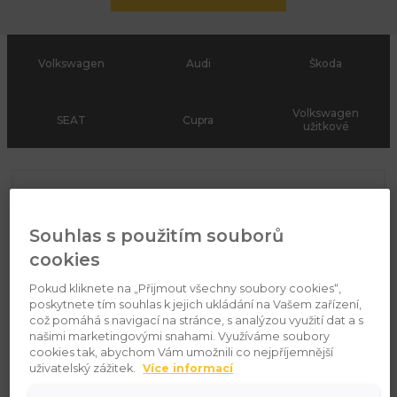
Volkswagen
Audi
Škoda
Volkswagen
SEAT
Cupra
užitkové
Najdi si svůj vůz
Souhlas s použitím souborů
cookies
Pokud kliknete na „Přijmout všechny soubory cookies“,
poskytnete tím souhlas k jejich ukládání na Vašem zařízení,
což pomáhá s navigací na stránce, s analýzou využití dat a s
našimi marketingovými snahami. Využíváme soubory
cookies tak, abychom Vám umožnili co nejpříjemnější
uživatelský zážitek.
Více informací