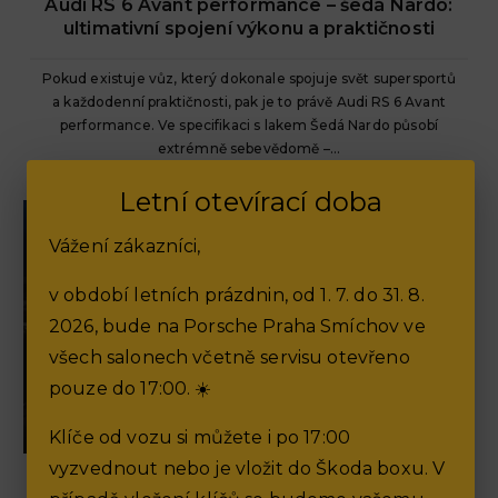
Audi RS 6 Avant performance – šedá Nardo:
ultimativní spojení výkonu a praktičnosti
Pokud existuje vůz, který dokonale spojuje svět supersportů
a každodenní praktičnosti, pak je to právě Audi RS 6 Avant
performance. Ve specifikaci s lakem Šedá Nardo působí
extrémně sebevědomě –...
Letní otevírací doba
Vážení zákazníci,
v období letních prázdnin, od 1. 7. do 31. 8.
2026, bude na Porsche Praha Smíchov ve
všech salonech včetně servisu otevřeno
pouze do 17:00. ☀️
Klíče od vozu si můžete i po 17:00
vyzvednout nebo je vložit do Škoda boxu. V
Akční operativní leasing CUPRA