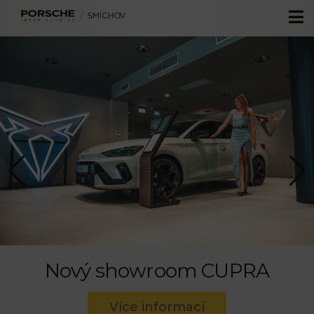
Volkswagen
Audi
Akční vozy
Škoda
Skladové vozy
Servis
Volkswagen užitkové
Předváděcí vozy
Originální příslušenství
CUPRA
Ojeté vozy
Specialista oprav po nehodách
Autorizovaný servis SEAT
Zvýhodněné servisní sazby
Fleetové centrum Škoda
ŠkodaBox
Financování
Operativní leasing Škoda Superb
Nový showroom CUPRA
Více informací