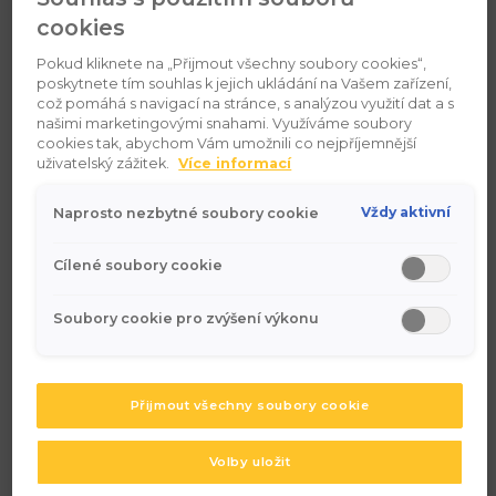
cookies
Díky tomuto speciálnímu servisnímu programu získáte
nejenom atraktivní zvýhodněné ceny, ale váš vůz bude
Pokud kliknete na „Přijmout všechny soubory cookies“,
navíc udržován a opravován dle náročných standardů a
poskytnete tím souhlas k jejich ukládání na Vašem zařízení,
know-how výrobce, s jim doporučeným nářadím a
což pomáhá s navigací na stránce, s analýzou využití dat a s
našimi marketingovými snahami. Využíváme soubory
diagnostikou, a speciálně proškoleným servisním týmem.
cookies tak, abychom Vám umožnili co nejpříjemnější
uživatelský zážitek.
Více informací
Platí pro
Vždy aktivní
Naprosto nezbytné soubory cookie
vozy starší 5
let
Cílené soubory cookie
Soubory cookie pro zvýšení výkonu
Volkswagen +
SEAT
Škoda
Přijmout všechny soubory cookie
10 % zvýhodnění na
Volby uložit
15 % zvýhodnění na
originální náhradní díly