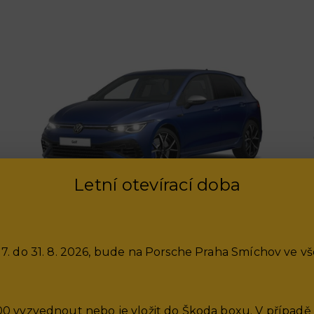
Letní otevírací doba
Golf
od 529 900,- Kč
. 7. do 31. 8. 2026, bude na Porsche Praha Smíchov ve v
7:00 vyzvednout nebo je vložit do Škoda boxu. V případ