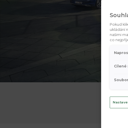
Souhl
Pokud kli
ukládání n
našimi ma
co nejpříj
Napros
Cílené
Soubor
Nastave