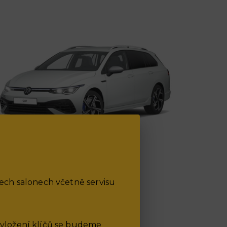
Golf Variant
od 669 900 Kč
šech salonech včetně servisu
ě vložení klíčů se budeme