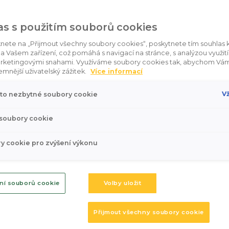
as s použitím souborů cookies
knete na „Přijmout všechny soubory cookies“, poskytnete tím souhlas k
a Vašem zařízení, což pomáhá s navigací na stránce, s analýzou využití 
rketingovými snahami. Využíváme soubory cookies tak, abychom Vám
emnější uživatelský zážitek.
Více informací
Vž
to nezbytné soubory cookie
 soubory cookie
y cookie pro zvýšení výkonu
Nabídka skladových vozů
ní souborů cookie
Volby uložit
prohlédnout
Přijmout všechny soubory cookie