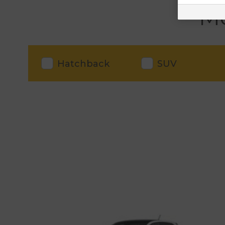
Mo
Hatchback
SUV