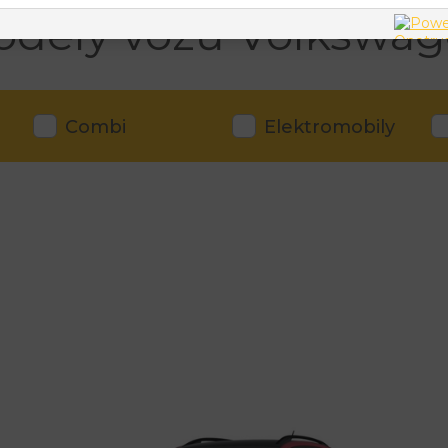
dely vozů Volkswa
Combi
Elektromobily