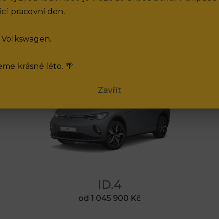
cí pracovní den.
 Volkswagen.
me krásné léto. 🌴
Zavřít
ID.4
od 1 045 900 Kč