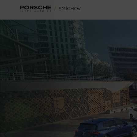
Volkswagen
Audi
Akční vozy
Škoda
Skladové vozy
Servis
Volkswagen užitkové
Předváděcí vozy
Originální příslušenství
CUPRA
Ojeté vozy
Specialista oprav po nehodách
Autorizovaný servis SEAT
Zvýhodněné servisní sazby
Fleetové centrum Škoda
ŠkodaBox
Financování
Operativní leasing Škoda Superb