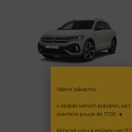
T-Roc
od 717 900,- Kč
Vážení zákazníci,
v období letních prázdnin, od 1
otevřeno pouze do 17:00. ☀️
Klíče od vozu si můžete i po 1