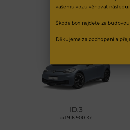
vašemu vozu věnovat následují
Škoda box najdete za budovou
Děkujeme za pochopení a přeje
ID.3
od 916 900 Kč